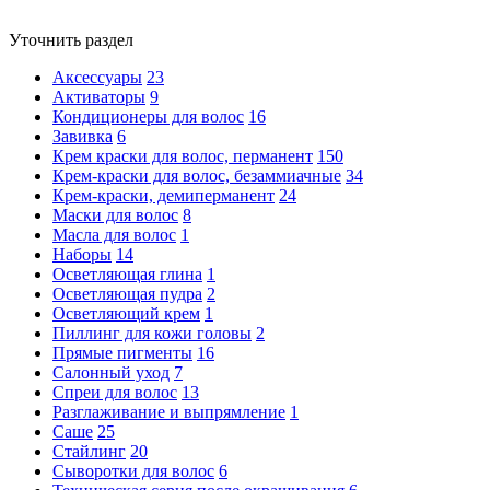
Уточнить раздел
Аксессуары
23
Активаторы
9
Кондиционеры для волос
16
Завивка
6
Крем краски для волос, перманент
150
Крем-краски для волос, безаммиачные
34
Крем-краски, демиперманент
24
Маски для волос
8
Масла для волос
1
Наборы
14
Осветляющая глина
1
Осветляющая пудра
2
Осветляющий крем
1
Пиллинг для кожи головы
2
Прямые пигменты
16
Салонный уход
7
Спреи для волос
13
Разглаживание и выпрямление
1
Саше
25
Стайлинг
20
Сыворотки для волос
6