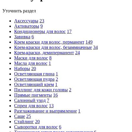
Уточнить раздел
Аксессуары
23
Активаторы
9
Кондиционеры для волос
17
Завивка
6
Крем краски для волос, перманент
149
Крем-краски для волос, безаммиачные
34
Крем-краски, демиперманент
24
Маски для волос
8
Масла для волос
1
Наборы
20
Осветляющая глина
1
Осветляющая пудра
2
Осветляющий крем
1
Пиллинг для кожи головы
2
Прямые пигменты
16
Салонный уход
7
Спреи для волос
13
Разглаживание и выпрямление
1
Саше
25
Стайлинг
20
Сыворотки для волос
6