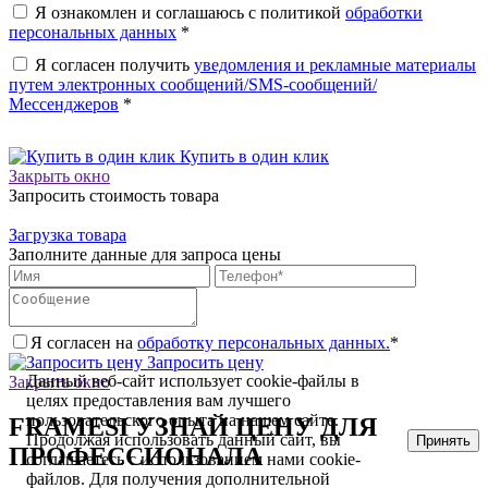
Я ознакомлен и соглашаюсь с политикой
обработки
персональных данных
*
Я согласен получить
уведомления и рекламные материалы
путем электронных сообщений/SMS-сообщений/
Мессенджеров
*
Купить в один клик
Закрыть окно
Запросить стоимость товара
Загрузка товара
Заполните данные для запроса цены
Я согласен на
обработку персональных данных.
*
Запросить цену
Данный веб-сайт использует cookie-файлы в
Закрыть окно
целях предоставления вам лучшего
пользовательского опыта на нашем сайте.
FRAMESI УЗНАЙ ЦЕНУ ДЛЯ
Продолжая использовать данный сайт, вы
Принять
ПРОФЕССИОНАЛА
соглашаетесь с использованием нами cookie-
файлов. Для получения дополнительной