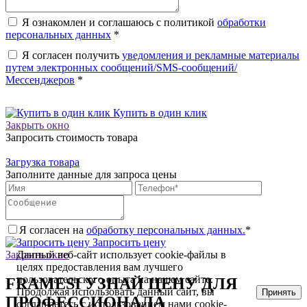
Я ознакомлен и соглашаюсь с политикой
обработки
персональных данных
*
Я согласен получить
уведомления и рекламные материалы
путем электронных сообщений/SMS-сообщений/
Мессенджеров
*
Купить в один клик
Закрыть окно
Запросить стоимость товара
Загрузка товара
Заполните данные для запроса цены
Я согласен на
обработку персональных данных.
*
Запросить цену
Закрыть окно
Данный веб-сайт использует cookie-файлы в
целях предоставления вам лучшего
пользовательского опыта на нашем сайте.
FRAMESI УЗНАЙ ЦЕНУ ДЛЯ
Продолжая использовать данный сайт, вы
Принять
ПРОФЕССИОНАЛА
соглашаетесь с использованием нами cookie-