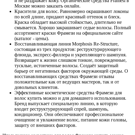
и не раздражает кожу. Органические средства Framesi в
Москве можно заказать онлайн.
Красители для волос. Равномерно окрашивают локоны
по всей длине, придают красивый оттенок и блеск.
Краска обладает высокой стойкостью, длительно не
смывается. Хорошо закрашивает седые волосы. Полный
ассортимент краски Фрамези на официальном сайте
(каталог - цены).
Восстанавливающая линия Morphosis Re-Structure,
состоящая из трех продуктов: реструктурирующего
флюида, экспресс-филлера и укрепляющего шампуня.
Возвращает к жизни слишком тонкие, поврежденные,
тусклые, истонченные волосы. Создаёт защитный
барьер от негативных факторов окружающей среды. О
восстанавливающих средствах Фрамези отзывы
положительные как от ведущих мастеров, так и от
довольных клиентов.
Эффективные косметические средства Фрамези для
волос купить можно и для домашнего использования.
Бренд выпускает специальную линию, в которую
входит реструктурирующий спрей, шампунь,
кондиционер. Они обеспечивают профессиональное
очищение и увлажнение волос, питание кожи головы,
защиту от внешних факторов.