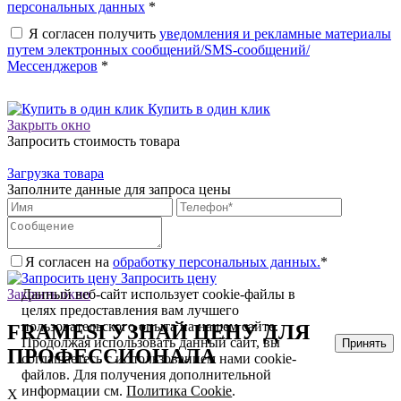
персональных данных
*
Я согласен получить
уведомления и рекламные материалы
путем электронных сообщений/SMS-сообщений/
Мессенджеров
*
Купить в один клик
Закрыть окно
Запросить стоимость товара
Загрузка товара
Заполните данные для запроса цены
Я согласен на
обработку персональных данных.
*
Запросить цену
Закрыть окно
Данный веб-сайт использует cookie-файлы в
целях предоставления вам лучшего
пользовательского опыта на нашем сайте.
FRAMESI УЗНАЙ ЦЕНУ ДЛЯ
Продолжая использовать данный сайт, вы
Принять
ПРОФЕССИОНАЛА
соглашаетесь с использованием нами cookie-
файлов. Для получения дополнительной
информации см.
Политика Cookie
.
X