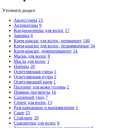
Уточнить раздел
Аксессуары
23
Активаторы
9
Кондиционеры для волос
17
Завивка
6
Крем краски для волос, перманент
149
Крем-краски для волос, безаммиачные
34
Крем-краски, демиперманент
24
Маски для волос
8
Масла для волос
1
Наборы
20
Осветляющая глина
1
Осветляющая пудра
2
Осветляющий крем
1
Пиллинг для кожи головы
2
Прямые пигменты
16
Салонный уход
7
Спреи для волос
13
Разглаживание и выпрямление
1
Саше
25
Стайлинг
20
Сыворотки для волос
6