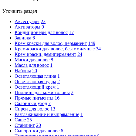
Уточнить раздел
Аксессуары
23
Активаторы
9
Кондиционеры для волос
17
Завивка
6
Крем краски для волос, перманент
149
Крем-краски для волос, безаммиачные
34
Крем-краски, демиперманент
24
Маски для волос
8
Масла для волос
1
Наборы
20
Осветляющая глина
1
Осветляющая пудра
2
Осветляющий крем
1
Пиллинг для кожи головы
2
Прямые пигменты
16
Салонный уход
7
Спреи для волос
13
Разглаживание и выпрямление
1
Саше
25
Стайлинг
20
Сыворотки для волос
6