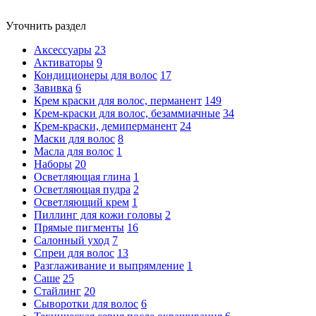
Уточнить раздел
Аксессуары
23
Активаторы
9
Кондиционеры для волос
17
Завивка
6
Крем краски для волос, перманент
149
Крем-краски для волос, безаммиачные
34
Крем-краски, демиперманент
24
Маски для волос
8
Масла для волос
1
Наборы
20
Осветляющая глина
1
Осветляющая пудра
2
Осветляющий крем
1
Пиллинг для кожи головы
2
Прямые пигменты
16
Салонный уход
7
Спреи для волос
13
Разглаживание и выпрямление
1
Саше
25
Стайлинг
20
Сыворотки для волос
6