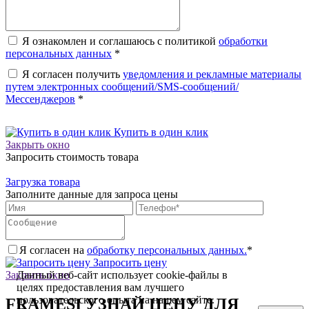
Я ознакомлен и соглашаюсь с политикой
обработки
персональных данных
*
Я согласен получить
уведомления и рекламные материалы
путем электронных сообщений/SMS-сообщений/
Мессенджеров
*
Купить в один клик
Закрыть окно
Запросить стоимость товара
Загрузка товара
Заполните данные для запроса цены
Я согласен на
обработку персональных данных.
*
Запросить цену
Закрыть окно
Данный веб-сайт использует cookie-файлы в
целях предоставления вам лучшего
пользовательского опыта на нашем сайте.
FRAMESI УЗНАЙ ЦЕНУ ДЛЯ