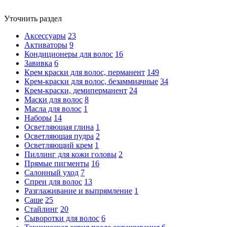
Уточнить раздел
Аксессуары
23
Активаторы
9
Кондиционеры для волос
16
Завивка
6
Крем краски для волос, перманент
149
Крем-краски для волос, безаммиачные
34
Крем-краски, демиперманент
24
Маски для волос
8
Масла для волос
1
Наборы
14
Осветляющая глина
1
Осветляющая пудра
2
Осветляющий крем
1
Пиллинг для кожи головы
2
Прямые пигменты
16
Салонный уход
7
Спреи для волос
13
Разглаживание и выпрямление
1
Саше
25
Стайлинг
20
Сыворотки для волос
6