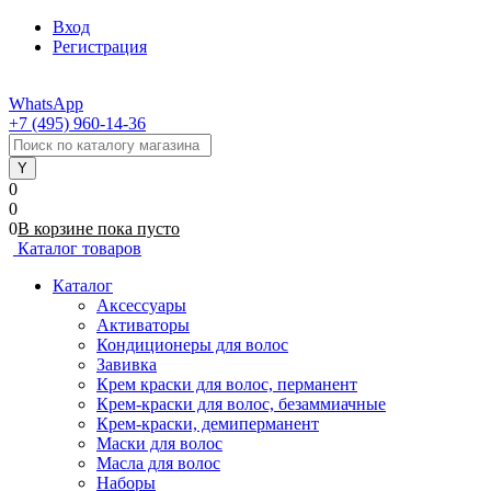
Вход
Регистрация
WhatsApp
+7 (495) 960-14-36
0
0
0
В корзине
пока
пусто
Каталог товаров
Каталог
Аксессуары
Активаторы
Кондиционеры для волос
Завивка
Крем краски для волос, перманент
Крем-краски для волос, безаммиачные
Крем-краски, демиперманент
Маски для волос
Масла для волос
Наборы