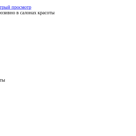
трый просмотр
юзивно в салонах красоты
оты