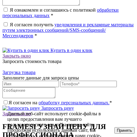
Я ознакомлен и соглашаюсь с политикой
обработки
персональных данных
*
Я согласен получить
уведомления и рекламные материалы
путем электронных сообщений/SMS-сообщений/
Мессенджеров
*
Купить в один клик
Закрыть окно
Запросить стоимость товара
Загрузка товара
Заполните данные для запроса цены
Я согласен на
обработку персональных данных.
*
Запросить цену
Закрыть окно
Данный веб-сайт использует cookie-файлы в
целях предоставления вам лучшего
пользовательского опыта на нашем сайте.
FRAMESI УЗНАЙ ЦЕНУ ДЛЯ
Продолжая использовать данный сайт, вы
Принять
ПРОФЕССИОНАЛА
соглашаетесь с использованием нами cookie-