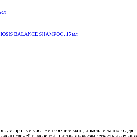
на, эфирными маслами перечной мяты, лимона и чайного дерев
 головы свежей и здоровой, придавая волосам легкость и сохра