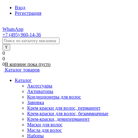
Вход
Регистрация
WhatsApp
+7 (495) 960-14-36
0
0
0
В корзине
пока
пусто
Каталог товаров
Каталог
Аксессуары
Активаторы
Кондиционеры для волос
Завивка
Крем краски для волос, перманент
Крем-краски для волос, безаммиачные
Крем-краски, демиперманент
Маски для волос
Масла для волос
Наборы