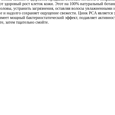
ют здоровый рост клеток кожи. Этот на 100% натуральный бота
головы, устранить загрязнения, оставляя волосы увлажненными 
е и надолго сохраняет ощущение свежести. Цинк PCA является 
имеет мощный бактериостатический эффект, подавляет активно
е, затем тщательно смойте.