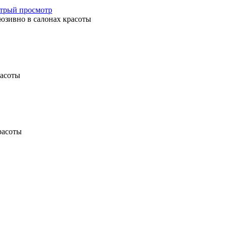
трый просмотр
юзивно в салонах красоты
расоты
расоты