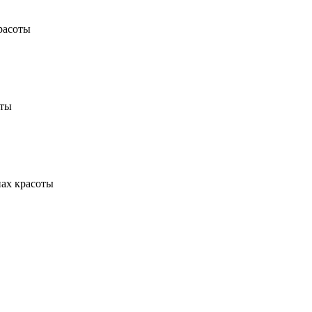
расоты
оты
ах красоты