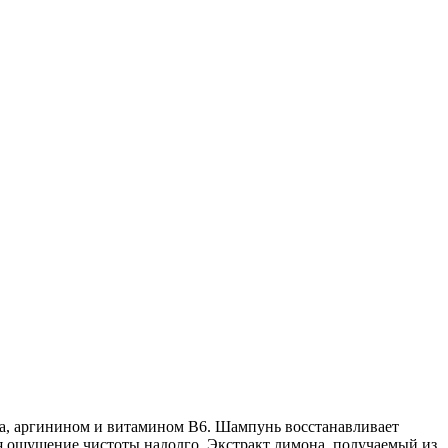
а, аргинином и витамином В6. Шампунь восстанавливает
няя ощущение чистоты надолго. Экстракт лимона, получаемый из