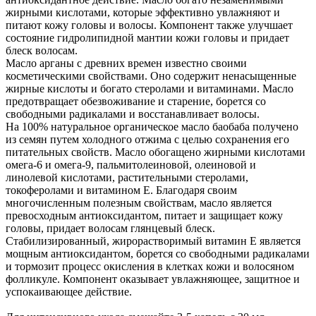
жирными кислотами, которые эффективно увлажняют и
питают кожу головы и волосы. Компонент также улучшает
состояние гидролипидной мантии кожи головы и придает
блеск волосам.
Масло арганы с древних времен известно своими
косметическими свойствами. Оно содержит ненасыщенные
жирные кислоты и богато стеролами и витаминами. Масло
предотвращает обезвоживание и старение, борется со
свободными радикалами и восстанавливает волосы.
На 100% натуральное органическое масло баобаба получено
из семян путем холодного отжима с целью сохранения его
питательных свойств. Масло обогащено жирными кислотами
омега-6 и омега-9, пальмитолеиновой, олеиновой и
линолевой кислотами, растительными стеролами,
токоферолами и витамином Е. Благодаря своим
многочисленным полезным свойствам, масло является
превосходным антиоксидантом, питает и защищает кожу
головы, придает волосам глянцевый блеск.
Стабилизированный, жирорастворимый витамин Е является
мощным антиоксидантом, борется со свободными радикалами
и тормозит процесс окисления в клетках кожи и волосяном
фолликуле. Компонент оказывает увлажняющее, защитное и
успокаивающее действие.