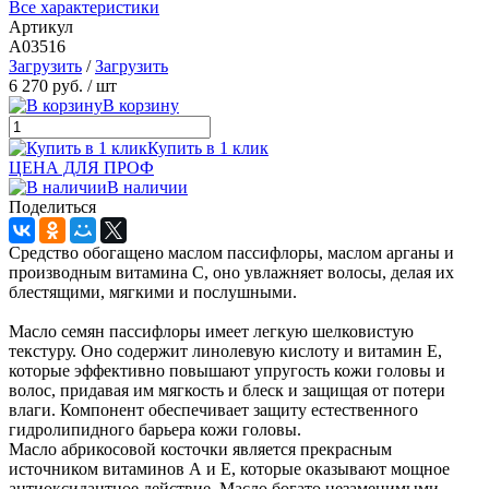
Все характеристики
Артикул
A03516
Загрузить
/
Загрузить
6 270 руб.
/ шт
В корзину
Купить в 1 клик
ЦЕНА ДЛЯ ПРОФ
В наличии
Поделиться
Средство обогащено маслом пассифлоры, маслом арганы и
производным витамина С, оно увлажняет волосы, делая их
блестящими, мягкими и послушными.
Масло семян пассифлоры имеет легкую шелковистую
текстуру. Оно содержит линолевую кислоту и витамин Е,
которые эффективно повышают упругость кожи головы и
волос, придавая им мягкость и блеск и защищая от потери
влаги. Компонент обеспечивает защиту естественного
гидролипидного барьера кожи головы.
Масло абрикосовой косточки является прекрасным
источником витаминов А и Е, которые оказывают мощное
антиоксидантное действие. Масло богато незаменимыми