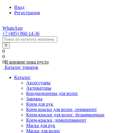
Вход
Регистрация
WhatsApp
+7 (495) 960-14-36
0
0
0
В корзине
пока
пусто
Каталог товаров
Каталог
Аксессуары
Активаторы
Кондиционеры для волос
Завивка
Крем для рук
Крем краски для волос, перманент
Крем-краски для волос, безаммиачные
Крем-краски, демиперманент
Маска для рук
Маски для волос