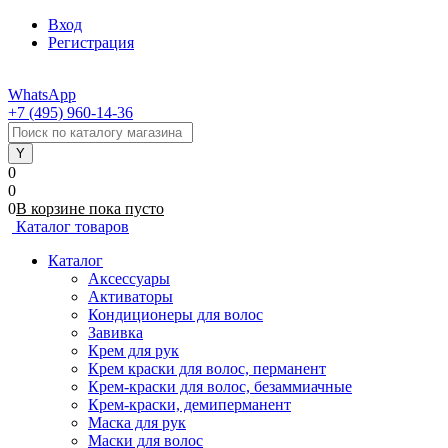
Вход
Регистрация
WhatsApp
+7 (495) 960-14-36
0
0
0
В корзине
пока
пусто
Каталог товаров
Каталог
Аксессуары
Активаторы
Кондиционеры для волос
Завивка
Крем для рук
Крем краски для волос, перманент
Крем-краски для волос, безаммиачные
Крем-краски, демиперманент
Маска для рук
Маски для волос