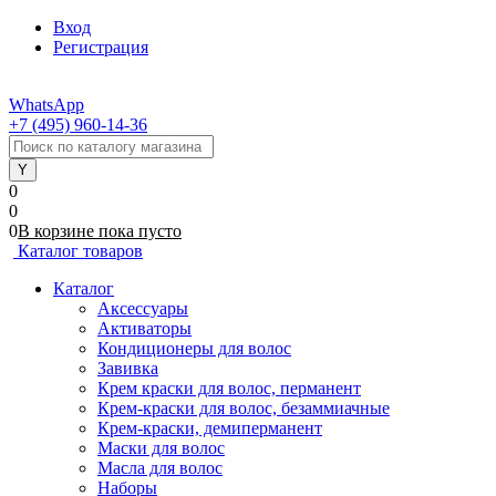
Вход
Регистрация
WhatsApp
+7 (495) 960-14-36
0
0
0
В корзине
пока
пусто
Каталог товаров
Каталог
Аксессуары
Активаторы
Кондиционеры для волос
Завивка
Крем краски для волос, перманент
Крем-краски для волос, безаммиачные
Крем-краски, демиперманент
Маски для волос
Масла для волос
Наборы