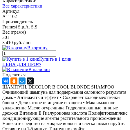
Характеристики:
Все характеристики
Артикул
A11102
Производитель
Framesi S.p.A. S.S.
Вес (грамм)
301
3 410 руб.
/ шт
В корзину
Купить в 1 клик
ЦЕНА ДЛЯ ПРОФ
В наличии
Поделиться
ШАМПУНЬ DECOLOR B COOL BLONDE SHAMPOO
Очищающий шампунь для поддержания салонного результата
дома. • Антижелтый эффект • Сохраняет холодныеоттенки
блонд • Деликатное очищение и защита • Максимальное
увлажнение Масло огуречника Гидролизованные пивные
дрожжи Витамин Е Гиалуроновая кислота Полифитокомплекс
Кондиционирующие агенты растительного происхождения
Нанесите средство на мокрые волосы и слегка помассируйте.
Оставьте на 1-5 минут. Тщательно смойте.