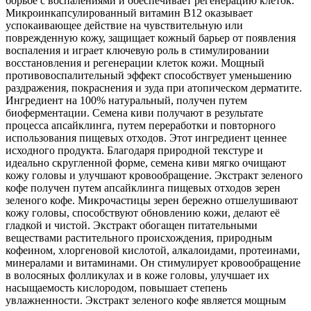
борьбе с воспалениями и обеспечивает регенерацию клеток.
Микроинкапсулированный витамин B12 оказывает
успокаивающее действие на чувствительную или
поврежденную кожу, защищает кожный барьер от появления
воспаления и играет ключевую роль в стимулировании
восстановления и регенерации клеток кожи. Мощный
противовоспалительный эффект способствует уменьшению
раздражения, покраснения и зуда при атопическом дерматите.
Ингредиент на 100% натуральный, получен путем
биоферментации. Семена киви получают в результате
процесса апсайклинга, путем переработки и повторного
использования пищевых отходов. Этот ингредиент ценнее
исходного продукта. Благодаря природной текстуре и
идеально скругленной форме, семена киви мягко очищают
кожу головы и улучшают кровообращение. Экстракт зеленого
кофе получен путем апсайклинга пищевых отходов зерен
зеленого кофе. Микрочастицы зерен бережно отшелушивают
кожу головы, способствуют обновлению кожи, делают её
гладкой и чистой. Экстракт обогащен питательными
веществами растительного происхождения, природным
кофеином, хлоргеновой кислотой, алкалоидами, протеинами,
минералами и витаминами. Он стимулирует кровообращение
в волосяных фолликулах и в коже головы, улучшает их
насыщаемость кислородом, повышает степень
увлажненности. Экстракт зеленого кофе является мощным