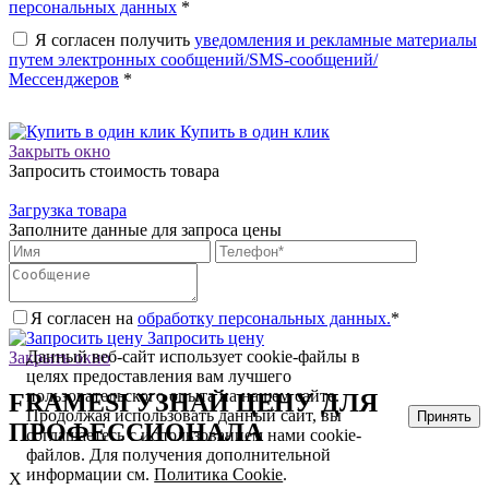
персональных данных
*
Я согласен получить
уведомления и рекламные материалы
путем электронных сообщений/SMS-сообщений/
Мессенджеров
*
Купить в один клик
Закрыть окно
Запросить стоимость товара
Загрузка товара
Заполните данные для запроса цены
Я согласен на
обработку персональных данных.
*
Запросить цену
Данный веб-сайт использует cookie-файлы в
Закрыть окно
целях предоставления вам лучшего
пользовательского опыта на нашем сайте.
FRAMESI УЗНАЙ ЦЕНУ ДЛЯ
Продолжая использовать данный сайт, вы
Принять
ПРОФЕССИОНАЛА
соглашаетесь с использованием нами cookie-
файлов. Для получения дополнительной
информации см.
Политика Cookie
.
X