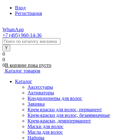
Вход
Регистрация
WhatsApp
+7 (495) 960-14-36
0
0
0
В корзине
пока
пусто
Каталог товаров
Каталог
Аксессуары
Активаторы
Кондиционеры для волос
Завивка
Крем краски для волос, перманент
Крем-краски для волос, безаммиачные
Крем-краски, демиперманент
Маски для волос
Масла для волос
Наборы