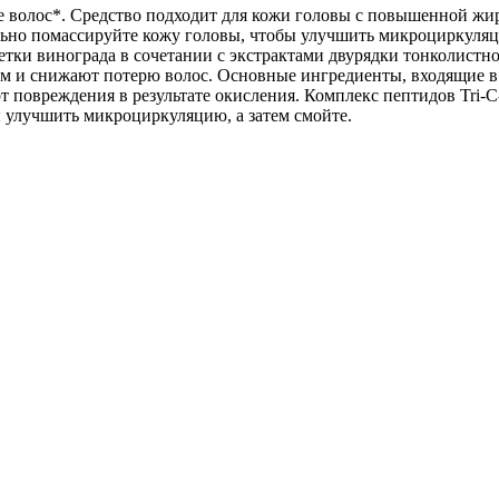
е волос*. Средство подходит для кожи головы с повышенной ж
льно помассируйте кожу головы, чтобы улучшить микроциркуляци
етки винограда в сочетании с экстрактами двурядки тонколистн
зм и снижают потерю волос. Основные ингредиенты, входящие в
овреждения в результате окисления. Комплекс пептидов Tri-C-
 улучшить микроциркуляцию, а затем смойте.