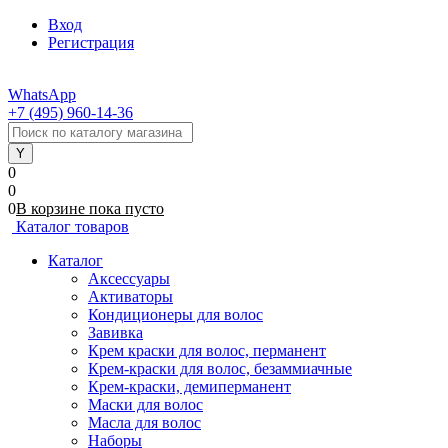
Вход
Регистрация
WhatsApp
+7 (495) 960-14-36
0
0
0
В корзине
пока
пусто
Каталог товаров
Каталог
Аксессуары
Активаторы
Кондиционеры для волос
Завивка
Крем краски для волос, перманент
Крем-краски для волос, безаммиачные
Крем-краски, демиперманент
Маски для волос
Масла для волос
Наборы