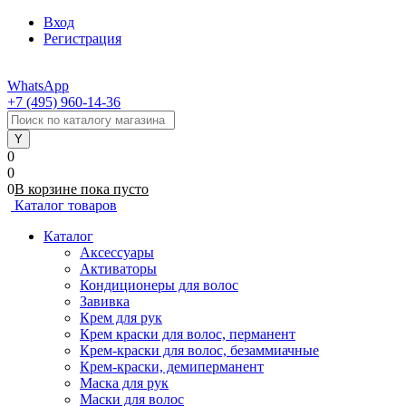
Вход
Регистрация
WhatsApp
+7 (495) 960-14-36
0
0
0
В корзине
пока
пусто
Каталог товаров
Каталог
Аксессуары
Активаторы
Кондиционеры для волос
Завивка
Крем для рук
Крем краски для волос, перманент
Крем-краски для волос, безаммиачные
Крем-краски, демиперманент
Маска для рук
Маски для волос