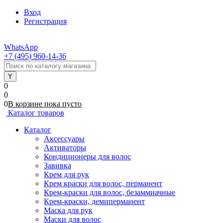
Вход
Регистрация
WhatsApp
+7 (495) 960-14-36
0
0
0
В корзине
пока
пусто
Каталог товаров
Каталог
Аксессуары
Активаторы
Кондиционеры для волос
Завивка
Крем для рук
Крем краски для волос, перманент
Крем-краски для волос, безаммиачные
Крем-краски, демиперманент
Маска для рук
Маски для волос