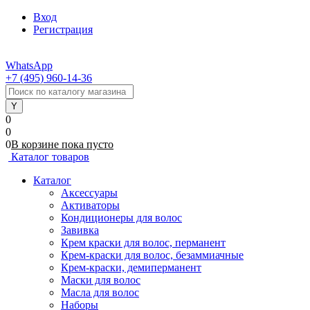
Вход
Регистрация
WhatsApp
+7 (495) 960-14-36
0
0
0
В корзине
пока
пусто
Каталог товаров
Каталог
Аксессуары
Активаторы
Кондиционеры для волос
Завивка
Крем краски для волос, перманент
Крем-краски для волос, безаммиачные
Крем-краски, демиперманент
Маски для волос
Масла для волос
Наборы