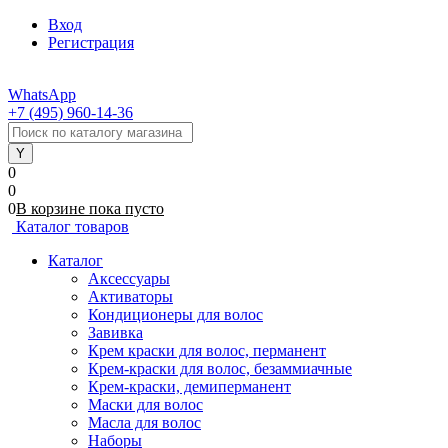
Вход
Регистрация
WhatsApp
+7 (495) 960-14-36
0
0
0
В корзине
пока
пусто
Каталог товаров
Каталог
Аксессуары
Активаторы
Кондиционеры для волос
Завивка
Крем краски для волос, перманент
Крем-краски для волос, безаммиачные
Крем-краски, демиперманент
Маски для волос
Масла для волос
Наборы