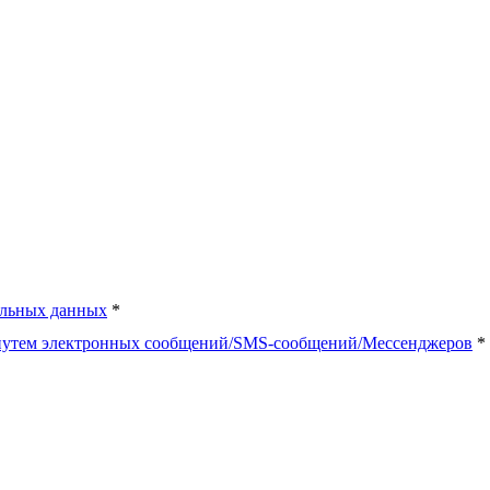
альных данных
*
 путем электронных сообщений/SMS-сообщений/Мессенджеров
*