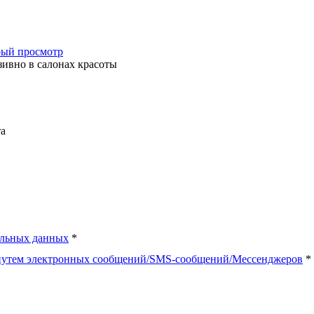
ый просмотр
ивно в салонах красоты
та
альных данных
*
 путем электронных сообщений/SMS-сообщений/Мессенджеров
*