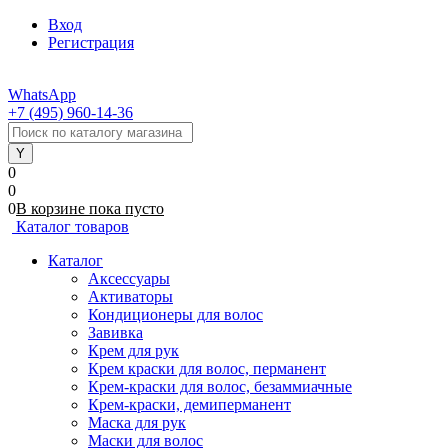
Вход
Регистрация
WhatsApp
+7 (495) 960-14-36
0
0
0
В корзине
пока
пусто
Каталог товаров
Каталог
Аксессуары
Активаторы
Кондиционеры для волос
Завивка
Крем для рук
Крем краски для волос, перманент
Крем-краски для волос, безаммиачные
Крем-краски, демиперманент
Маска для рук
Маски для волос