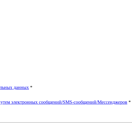
альных данных
*
 путем электронных сообщений/SMS-сообщений/Мессенджеров
*